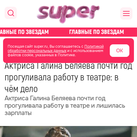
главная
новости о звездах
новости
Посещая сайт super.ru, Вы соглашаетесь с
Политикой
ОК
обработки персональных данных
и с использованием
файлов cookie, указанных в Политике.
01 июля
08:57
Актриса Галина Беляева почти год
прогуливала работу в театре: в
чём дело
Актриса Галина Беляева почти год
прогуливала работу в театре и лишилась
зарплаты