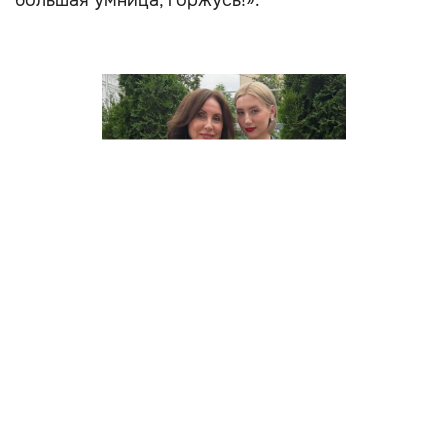
большая умница, горжусь!».