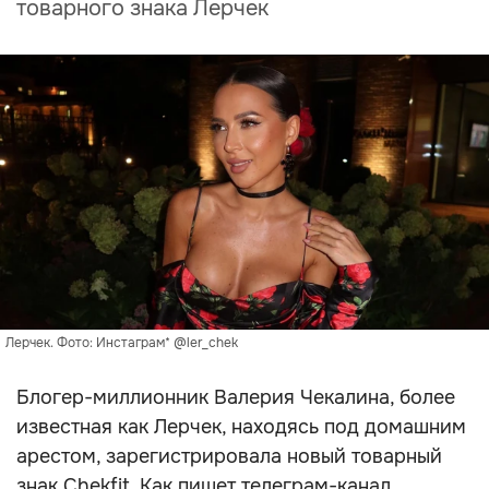
товарного знака Лерчек
Лерчек. Фото: Инстаграм* @ler_chek
Блогер-миллионник Валерия Чекалина, более
известная как Лерчек, находясь под домашним
арестом, зарегистрировала новый товарный
знак Chekfit. Как пишет телеграм-канал