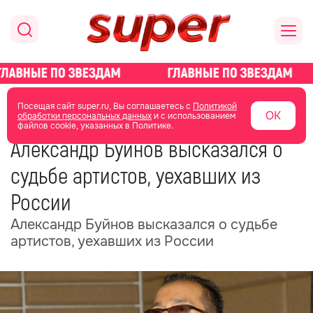
главная
новости о звездах
новости
Посещая сайт super.ru, Вы соглашаетесь с
Политикой
ОК
обработки персональных данных
и с использованием
файлов cookie, указанных в Политике.
16 июня 2025
13:34
Александр Буйнов высказался о
судьбе артистов, уехавших из
России
Александр Буйнов высказался о судьбе
артистов, уехавших из России