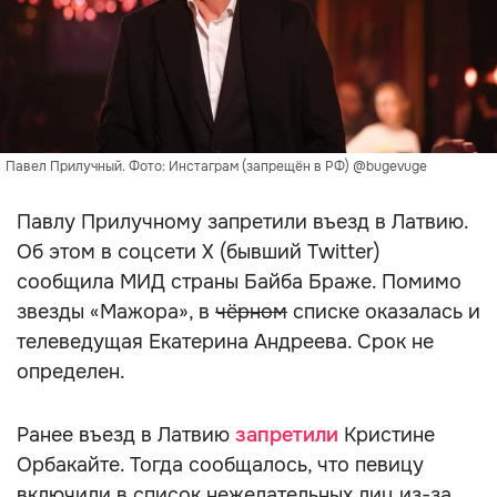
Павел Прилучный. Фото: Инстаграм (запрещён в РФ) @bugevuge
Павлу Прилучному запретили въезд в Латвию.
Об этом в соцсети X (бывший Twitter)
сообщила МИД страны Байба Браже. Помимо
звезды «Мажора», в
чёрном
списке оказалась и
телеведущая Екатерина Андреева. Срок не
определен.
Ранее въезд в Латвию
запретили
Кристине
Орбакайте. Тогда сообщалось, что певицу
включили в список нежелательных лиц из-за