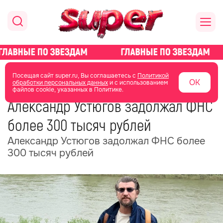
главная
новости о звездах
новости
Посещая сайт super.ru, Вы соглашаетесь с
Политикой
ОК
обработки персональных данных
и с использованием
файлов cookie, указанных в Политике.
03 июля
15:36
Александр Устюгов задолжал ФНС
более 300 тысяч рублей
Александр Устюгов задолжал ФНС более
300 тысяч рублей