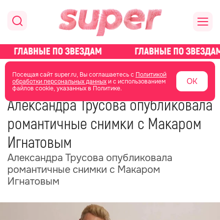
главная
новости о звездах
новости
Посещая сайт super.ru, Вы соглашаетесь с
Политикой
ОК
обработки персональных данных
и с использованием
файлов cookie, указанных в Политике.
19 июня
13:51
Александра Трусова опубликовала
романтичные снимки с Макаром
Игнатовым
Александра Трусова опубликовала
романтичные снимки с Макаром
Игнатовым