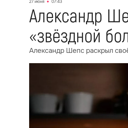
27 июня
07:43
Александр Ше
«звёздной бо
Александр Шепс раскрыл своё