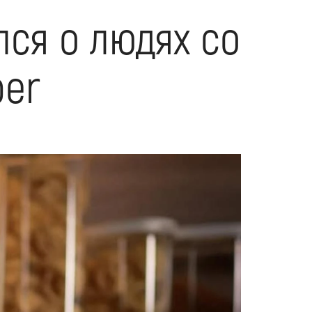
ся о людях со
per