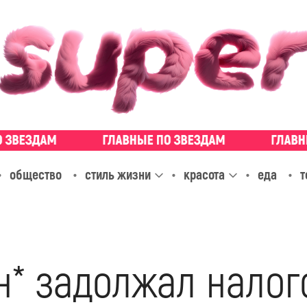
общество
стиль жизни
красота
еда
т
н* задолжал налог