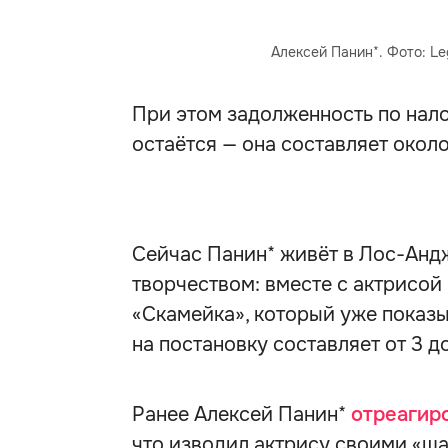
Алексей Панин*. Фото: Le
При этом задолженность по нало
остаётся — она составляет около
Сейчас Панин* живёт в Лос-Анд
творчеством: вместе с актрисой
«Скамейка», который уже показ
на постановку составляет от 3 д
Ранее Алексей Панин*
отреагир
что изводил актрису своими «ш