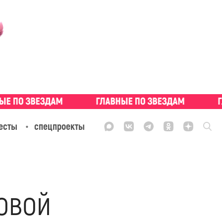
есты
спецпроекты
овой