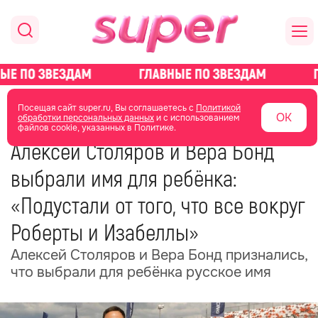
главная
новости о звездах
новости
Посещая сайт super.ru, Вы соглашаетесь с
Политикой
ОК
обработки персональных данных
и с использованием
файлов cookie, указанных в Политике.
13 июня
14:38
Алексей Столяров и Вера Бонд
выбрали имя для ребёнка:
«Подустали от того, что все вокруг
Роберты и Изабеллы»
Алексей Столяров и Вера Бонд признались,
что выбрали для ребёнка русское имя