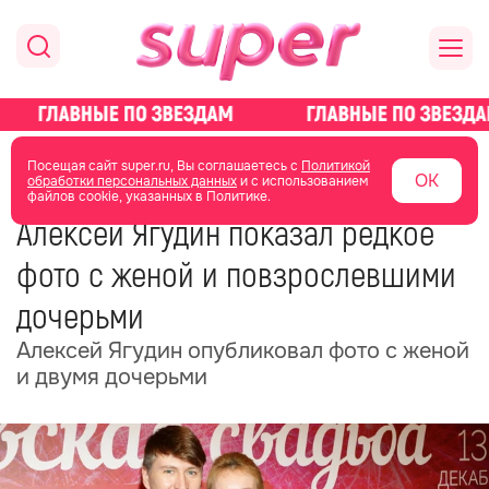
главная
новости о звездах
новости
Посещая сайт super.ru, Вы соглашаетесь с
Политикой
ОК
обработки персональных данных
и с использованием
файлов cookie, указанных в Политике.
04 июня
05:50
Алексей Ягудин показал редкое
фото с женой и повзрослевшими
дочерьми
Алексей Ягудин опубликовал фото с женой
и двумя дочерьми