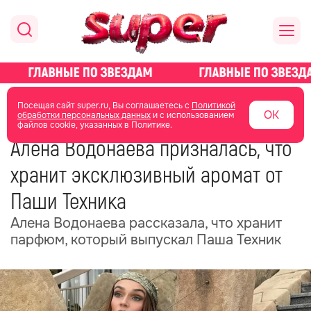
главная
новости о звездах
новости
Посещая сайт super.ru, Вы соглашаетесь с
Политикой
ОК
обработки персональных данных
и с использованием
файлов cookie, указанных в Политике.
07 февраля
06:56
Алена Водонаева призналась, что
хранит эксклюзивный аромат от
Паши Техника
Алена Водонаева рассказала, что хранит
парфюм, который выпускал Паша Техник