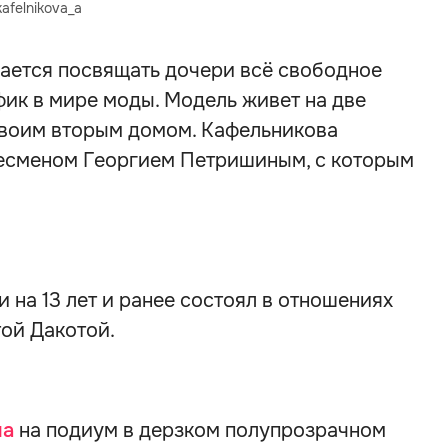
afelnikova_a
рается посвящать дочери всё свободное
фик в мире моды. Модель живет на две
 своим вторым домом. Кафельникова
несменом Георгием Петришиным, с которым
на 13 лет и ранее состоял в отношениях
ой Дакотой.
ла
на подиум в дерзком полупрозрачном