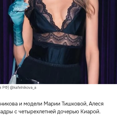
 РФ) @kafelnikova_a
ьникова и модели Марии Тишковой, Алеся
кадры с четырехлетней дочерью Киарой.