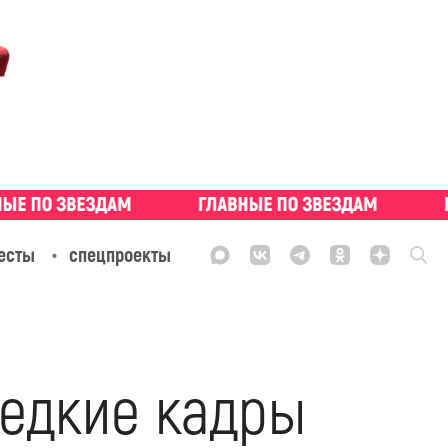
есты
спецпроекты
редкие кадры