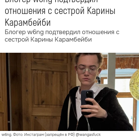
отношения с сестрой Карины
Карамбейби
Блогер w6ng подтвердил отношения с
сестрой Карины Карамбейби
w6ng. Фото: Инстаграм (запрещён в РФ) @wangasfuck