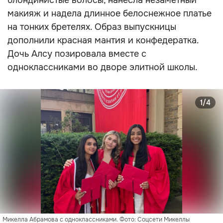
блондинистые волосы, нанесла незаметный
макияж и надела длинное белоснежное платье
на тонких бретелях. Образ выпускницы
дополнили красная мантия и конфедератка.
Дочь Алсу позировала вместе с
одноклассниками во дворе элитной школы.
1/4
Микелла Абрамова с одноклассниками. Фото: Соцсети Микеллы 