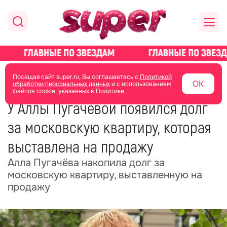
главная
новости о звездах
новости
Посещая сайт super.ru, Вы соглашаетесь с
Политикой
ОК
обработки персональных данных
и с использованием
файлов cookie, указанных в Политике.
09 июня
09:00
У Аллы Пугачёвой появился долг
за московскую квартиру, которая
выставлена на продажу
Алла Пугачёва накопила долг за
московскую квартиру, выставленную на
продажу