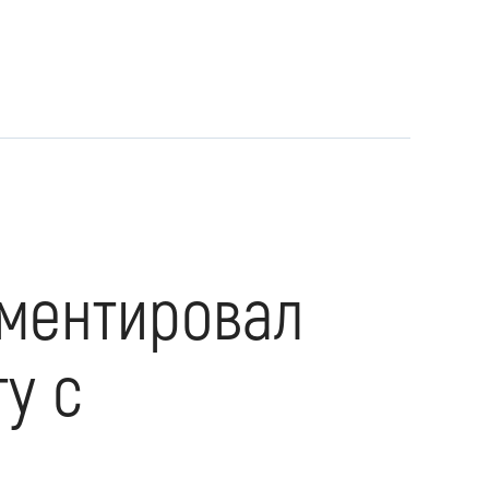
мментировал
у с