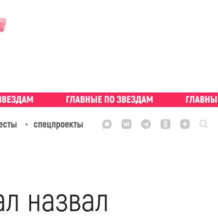
есты
спецпроекты
ал назвал