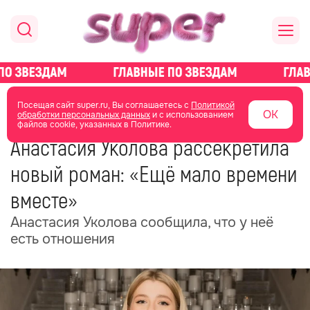
главная
новости о звездах
новости
Посещая сайт super.ru, Вы соглашаетесь с
Политикой
ОК
обработки персональных данных
и с использованием
файлов cookie, указанных в Политике.
07 июля
06:32
Анастасия Уколова рассекретила
новый роман: «Ещё мало времени
вместе»
Анастасия Уколова сообщила, что у неё
есть отношения