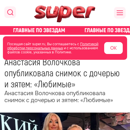
главная
новости о звездах
новости
Посещая сайт super.ru, Вы соглашаетесь с
Политикой
ОК
обработки персональных данных
и с использованием
файлов cookie, указанных в Политике.
15 июня
14:18
Анастасия Волочкова
опубликовала снимок с дочерью
и зятем: «Любимые»
Анастасия Волочкова опубликовала
снимок с дочерью и зятем: «Любимые»