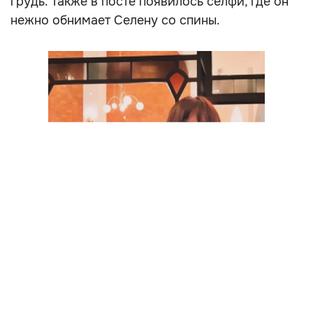
грудь. Также в посте появилось селфи, где он
нежно обнимает Селену со спины.