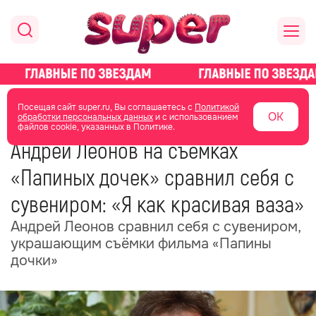
главная
новости о звездах
новости
Посещая сайт super.ru, Вы соглашаетесь с
Политикой
ОК
обработки персональных данных
и с использованием
файлов cookie, указанных в Политике.
28 июня 2025
20:56
Андрей Леонов на съёмках
«Папиных дочек» сравнил себя с
сувениром: «Я как красивая ваза»
Андрей Леонов сравнил себя с сувениром,
украшающим съёмки фильма «Папины
дочки»