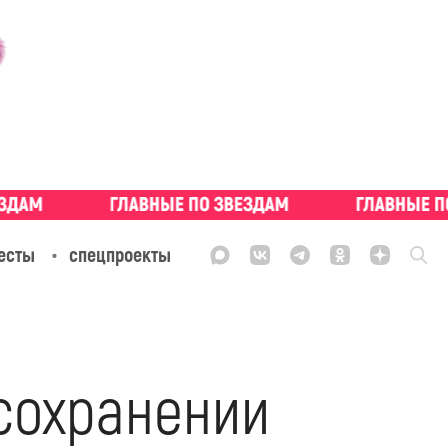
есты
спецпроекты
сохранении