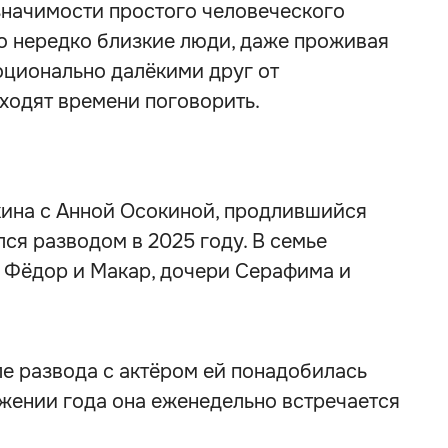
значимости простого человеческого
о нередко близкие люди, даже проживая
оционально далёкими друг от
аходят времени поговорить.
ина с Анной Осокиной, продлившийся
лся разводом в 2025 году. В семье
я Фёдор и Макар, дочери Серафима и
сле развода с актёром ей понадобилась
жении года она еженедельно встречается