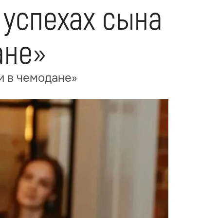
 успехах сына
ане»
и в чемодане»