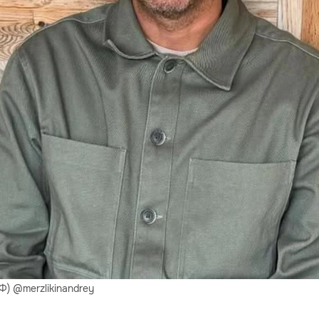
Ф) @merzlikinandrey