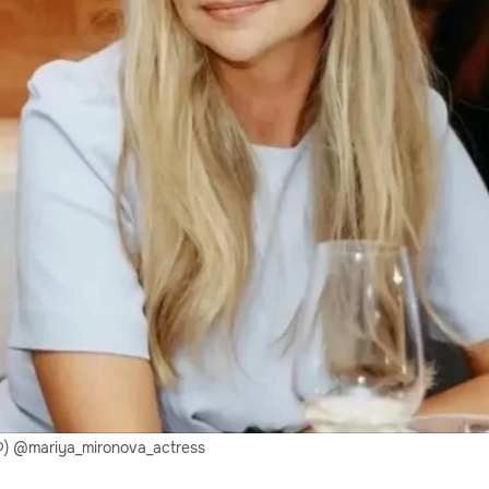
) @mariya_mironova_actress