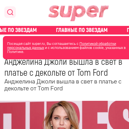
главная
новости о звездах
новости
Посещая сайт super.ru, Вы соглашаетесь с
Политикой обработки
персональных данных
и с использованием файлов cookie, указанных в
Политике.
17 июня
18:48
Анджелина Джоли вышла в свет в
платье с декольте от Tom Ford
Анджелина Джоли вышла в свет в платье с
декольте от Tom Ford