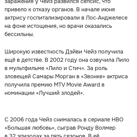
заражения у Чейз развился сепсис, что
привело к отказу органов. В начале июня
актрису госпитализировали в Лос‑Анджелесе
на фоне истощения, но врачи оказались
бессильны.
Широкую известность Дэйви Чейз получила
ещё в детстве. В 2002 году она озвучила Лило
в мультфильме «Лило и Стич». За роль
зловещей Самары Морган в «Звонке» актриса
получила премию MTV Movie Award в
номинации «Лучший злодей».
С 2006 года Чейз снималась в сериале HBO
«Большая любовь», сыграв Ронду Волмер
в 32 эпизодах за пять сезонов. В её