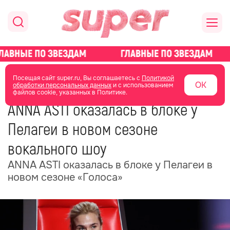
главная
новости о звездах
новости
Посещая сайт super.ru, Вы соглашаетесь с
Политикой
ОК
обработки персональных данных
и с использованием
файлов cookie, указанных в Политике.
18 февраля
15:35
ANNA ASTI оказалась в блоке у
Пелагеи в новом сезоне
вокального шоу
ANNA ASTI оказалась в блоке у Пелагеи в
новом сезоне «Голоса»