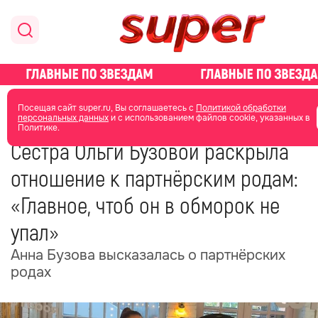
главная
новости о звездах
новости
Посещая сайт super.ru, Вы соглашаетесь с
Политикой обработки
персональных данных
и с использованием файлов cookie, указанных в
Политике.
13 июня
10:03
Сестра Ольги Бузовой раскрыла
отношение к партнёрским родам:
«Главное, чтоб он в обморок не
упал»
Анна Бузова высказалась о партнёрских
родах