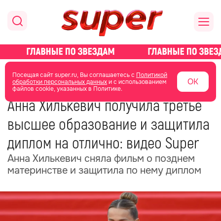
главная
новости о звездах
новости
Посещая сайт super.ru, Вы соглашаетесь с
Политикой
ОК
обработки персональных данных
и с использованием
файлов cookie, указанных в Политике.
05 июня
07:52
Анна Хилькевич получила третье
высшее образование и защитила
диплом на отлично: видео Super
Анна Хилькевич сняла фильм о позднем
материнстве и защитила по нему диплом