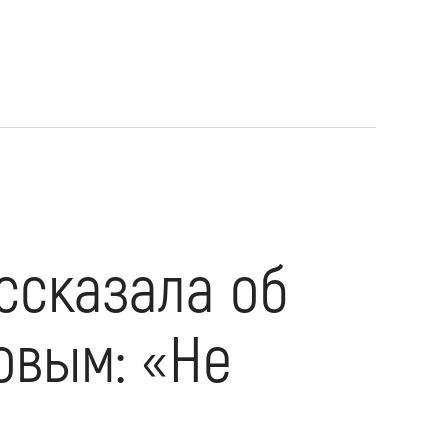
ссказала об
овым: «Не