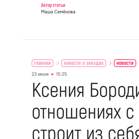
Автор статьи
Маша Семёнова
главная
новости о звездах
новости
23 июня
15:25
Ксения Бород
отношениях с
строит из себ