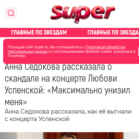
главная
новости о звездах
новости
Посещая сайт super.ru, Вы соглашаетесь с
Политикой обработки
персональных данных
и с использованием файлов cookie, указанных в
Политике.
30 мая
08:46
Анна Седокова рассказала о
скандале на концерте Любови
Успенской: «Максимально унизил
меня»
Анна Седокова рассказала, как её выгнали
с концерта Успенской