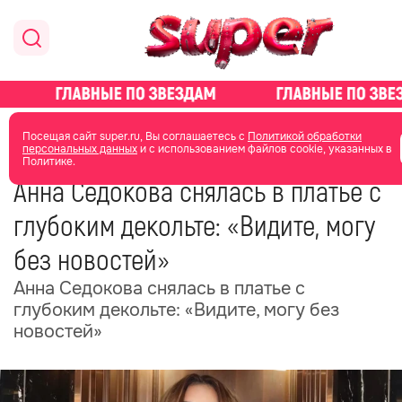
главная
новости о звездах
новости
Посещая сайт super.ru, Вы соглашаетесь с
Политикой обработки
персональных данных
и с использованием файлов cookie, указанных в
Политике.
18 ноября 2025
18:08
Анна Седокова снялась в платье с
глубоким декольте: «Видите, могу
без новостей»
Анна Седокова снялась в платье с
глубоким декольте: «Видите, могу без
новостей»