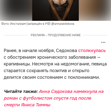
Фото: Инстаграм (запрещён в РФ) @annasedokova
РЕКЛАМА - ПРОДОЛЖЕНИЕ НИЖЕ
Ранее, в начале ноября, Седокова
столкнулась
с обострением хронического заболевания —
крапивницы. Несмотря на недомогание, певица
старается сохранять позитив и открыто
делится своим состоянием с поклонниками.
Читайте также:
Анна Седокова намекнула на
роман с футболистом спустя год после
смерти Яниса Тиммы