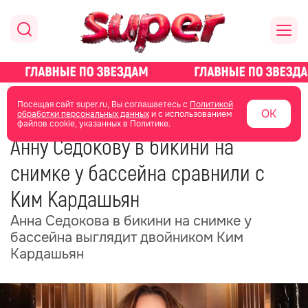
главная
новости о звездах
новости
Посещая сайт super.ru, Вы соглашаетесь с
Политикой
ОК
обработки персональных данных
и с использованием
файлов cookie, указанных в Политике.
14 июня 2025
15:49
Анну Седокову в бикини на
снимке у бассейна сравнили с
Ким Кардашьян
Анна Седокова в бикини на снимке у
бассейна выглядит двойником Ким
Кардашьян