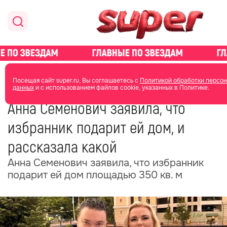
главная
новости о звездах
новости
Посещая сайт super.ru, Вы соглашаетесь с
Политикой обработки персо
данных
и с использованием файлов cookie, указанных в Политике.
25 мая
06:04
Анна Семенович заявила, что
избранник подарит ей дом, и
рассказала какой
Анна Семенович заявила, что избранник
подарит ей дом площадью 350 кв. м