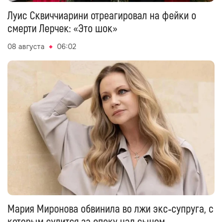
Луис Сквиччиарини отреагировал на фейки о
смерти Лерчек: «Это шок»
08 августа
06:02
Мария Миронова обвинила во лжи экс‑супруга, с
которым судится за опеку над сыном