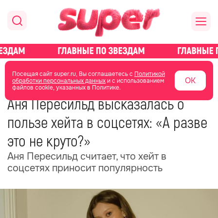
главная
новости о звездах
новости
Посещая сайт super.ru, Вы соглашаетесь с
Политикой
ОК
обработки персональных данных
и с использованием
файлов cookie, указанных в Политике.
06 июня
19:34
Аня Пересильд высказалась о
пользе хейта в соцсетях: «А разве
это не круто?»
Аня Пересильд считает, что хейт в
соцсетях приносит популярность