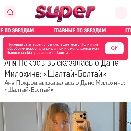
главная
новости о звездах
новости
Посещая сайт super.ru, Вы соглашаетесь с
Политикой
ОК
обработки персональных данных
и с использованием
файлов cookie, указанных в Политике.
03 июня
17:24
Аня Покров высказалась о Дане
Милохине: «Шалтай‑Болтай»
Аня Покров высказалась о Дане Милохине:
«Шалтай‑Болтай»