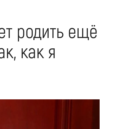
чет родить ещё
к, как я