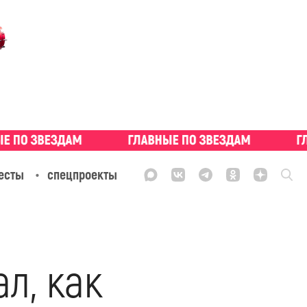
есты
спецпроекты
л, как