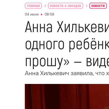
главная
новости о звездах
новости
04 июня
08:58
Анна Хилькеви
одного ребёнк
прошу» — вид
Анна Хилькевич заявила, что 