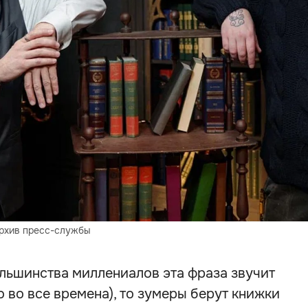
архив пресс-службы
ольшинства миллениалов эта фраза звучит
о во все времена), то зумеры берут книжки