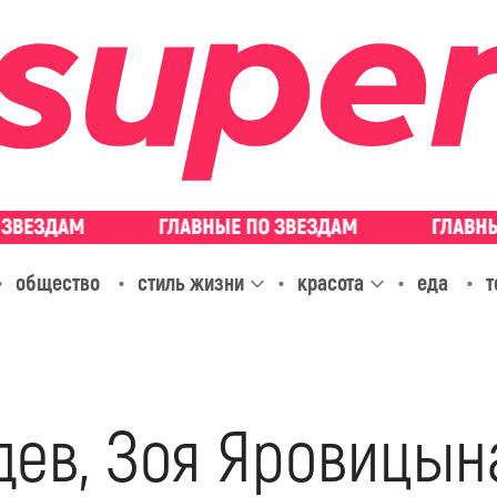
общество
стиль жизни
красота
еда
т
дев, Зоя Яровицын