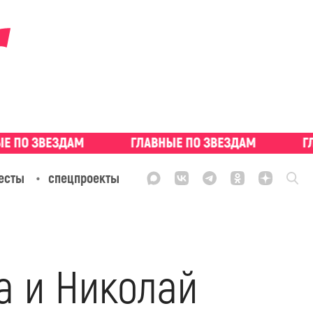
есты
спецпроекты
а и Николай