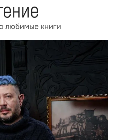
тение
ро любимые книги