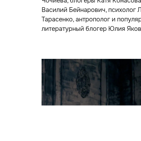
Чочиева, блогеры Катя Конасова
Василий Бейнарович, психолог 
Тарасенко, антрополог и попул
литературный блогер Юлия Яков