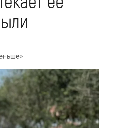
текает её
были
меньше»