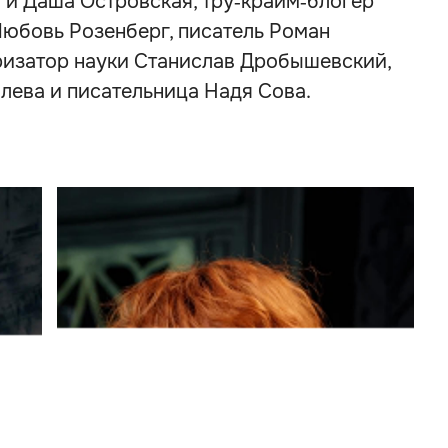
 и Даша Островская, тру‑крайм‑блогер
Любовь Розенберг, писатель Роман
яризатор науки Станислав Дробышевский,
лева и писательница Надя Сова.