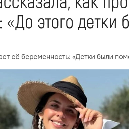
ссказала, как про
 «До этого детки 
кает её беременность: «Детки были по