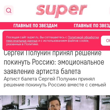
главная
новости о звездах
Посещая сайт super.ru, Вы соглашаетесь с
Политикой обработки
О
персональных данных
и с использованием файлов cookie,
указанных в Политике.
18 декабря 2024
12:26
Сергей Полунин принял решение
покинуть Россию: эмоциональное
заявление артиста балета
Артист балета Сергей Полунин принял
решение покинуть Россию вместе с семьей