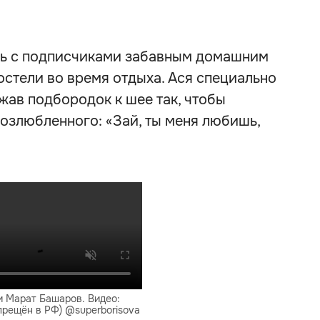
сь с подписчиками забавным домашним
остели во время отдыха. Ася специально
ав подбородок к шее так, чтобы
возлюбленного: «Зай, ты меня любишь,
и Марат Башаров. Видео:
прещён в РФ) @superborisova