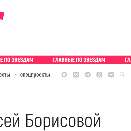
есты
спецпроекты
сей Борисовой