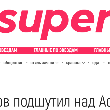
общество
стиль жизни
красота
еда
т
в подшутил над А