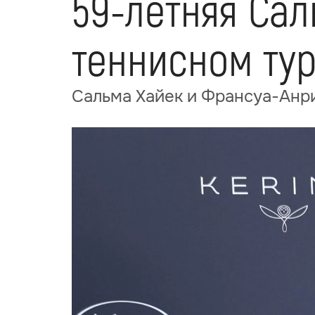
59-летняя Сал
теннисном ту
Сальма Хайек и Франсуа-Анр