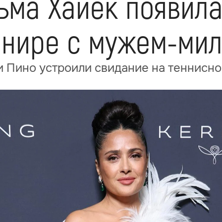
ьма Хайек появила
рнире с мужем-ми
и Пино устроили свидание на теннисн