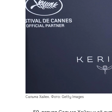
Сальма Хайек. Фото: Getty Images