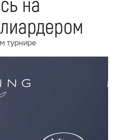
сь на
ллиардером
ом турнире