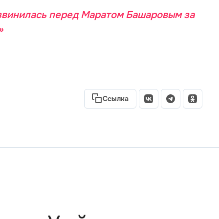
звинилась перед Маратом Башаровым за
»
Ссылка