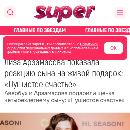
главная
новости о звездах
новости
Посещая сайт super.ru, Вы соглашаетесь с
Политикой
ОК
обработки персональных данных
и с использованием
файлов cookie, указанных в Политике.
12 мая
14:13
Лиза Арзамасова показала
реакцию сына на живой подарок:
«Пушистое счастье»
Авербух и Арзамасова подарили щенка
четырехлетнему сыну: «Пушистое счастье»