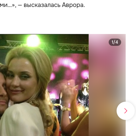
ми…», — высказалась Аврора.
1/4