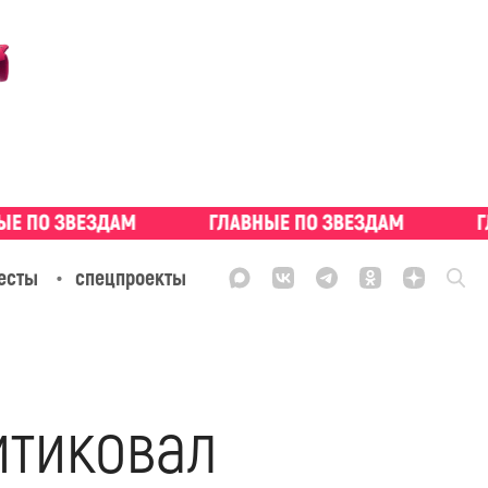
есты
спецпроекты
итиковал