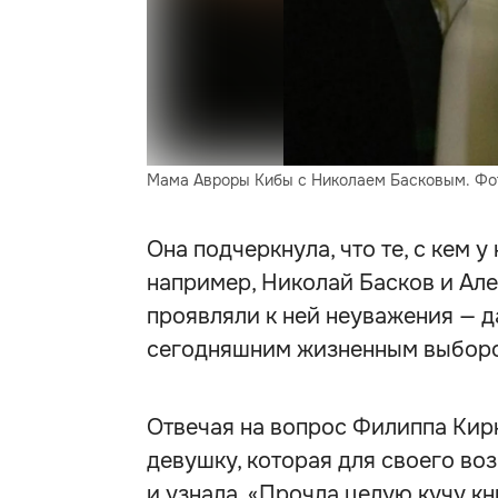
Мама Авроры Кибы с Николаем Басковым. Фот
Она подчеркнула, что те, с кем у
например, Николай Басков и Але
проявляли к ней неуважения — да
сегодняшним жизненным выбором
Отвечая на вопрос Филиппа Кирк
девушку, которая для своего во
и узнала. «Прочла целую кучу кн