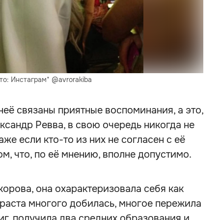
о: Инстаграм* @avrorakiba
Мама
 неё связаны приятные воспоминания, а это,
ксандр Ревва, в свою очередь никогда не
же если кто-то из них не согласен с её
, что, по её мнению, вполне допустимо.
орова, она охарактеризовала себя как
зраста многого добилась, многое пережила
иг, получила два средних образования и