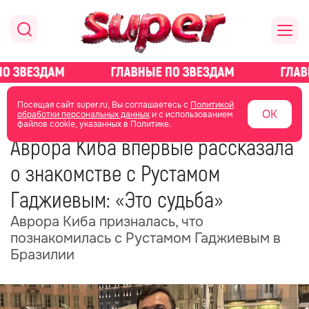
главная
новости о звездах
новости
Посещая сайт super.ru, Вы соглашаетесь с
Политикой
ОК
обработки персональных данных
и с использованием
файлов cookie, указанных в Политике.
07 июня
20:56
Аврора Киба впервые рассказала
о знакомстве с Рустамом
Гаджиевым: «Это судьба»
Аврора Киба призналась, что
познакомилась с Рустамом Гаджиевым в
Бразилии