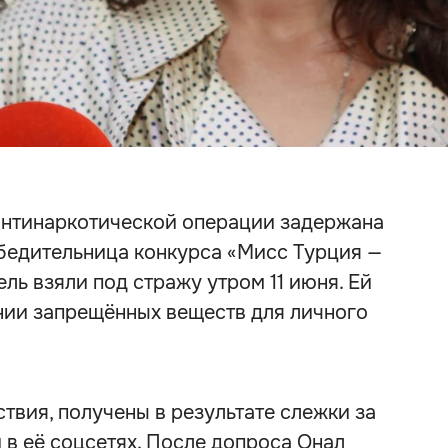
антинаркотической операции задержана
обедительница конкурса «Мисс Турция —
дель взяли под стражу утром 11 июня. Ей
нии запрещённых веществ для личного
твия, получены в результате слежки за
в её соцсетях. После допроса Онал