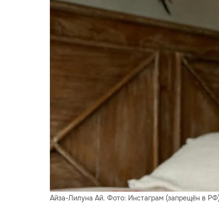
Айза-Лилуна Ай. Фото: Инстаграм (запрещён в РФ