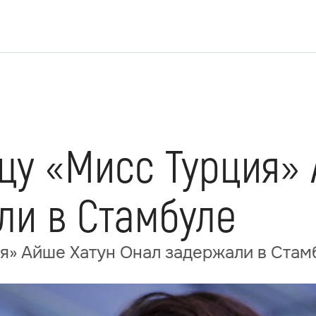
цу «Мисс Турция» 
ли в Стамбуле
я» Айше Хатун Онал задержали в Стам