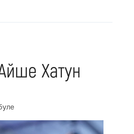
Айше Хатун
буле