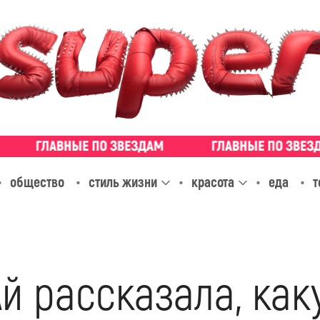
общество
стиль жизни
красота
еда
т
Ай рассказала, ка