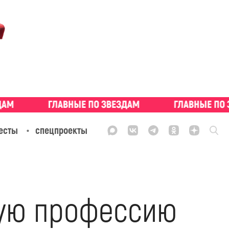
есты
спецпроекты
кую профессию