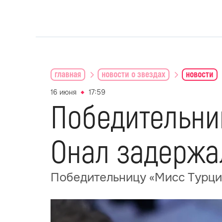
главная
новости о звездах
новости
16 июня
17:59
Победительни
Онал задержа
Победительницу «Мисс Турци