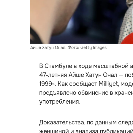
Айше Хатун Онал. Фото: Getty Images
В Стамбуле в ходе масштабной 
47‑летняя Айше Хатун Онал — п
1999». Как сообщает Milliyet, мо
предъявлено обвинение в хране
употребления.
Доказательства, по данным следс
женщиной и анализа публикаций 