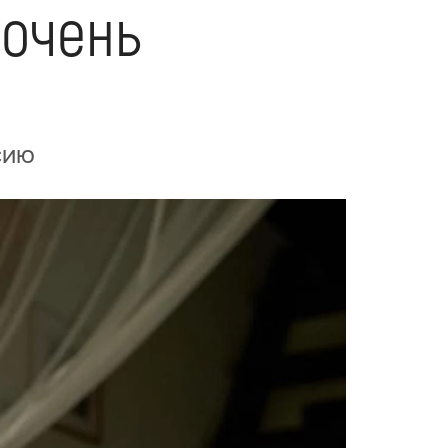
 очень
сию