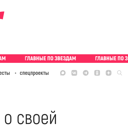
есты
спецпроекты
 о своей