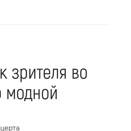
к зрителя во
о модной
нцерта