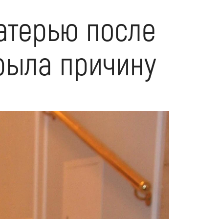
атерью после
рыла причину