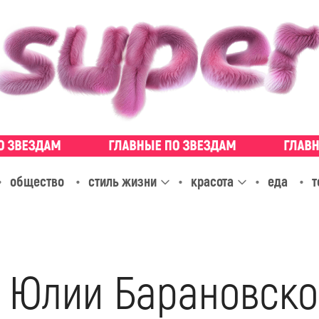
общество
стиль жизни
красота
еда
т
н Юлии Барановско