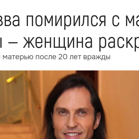
вва помирился с м
ы — женщина раск
 матерью после 20 лет вражды