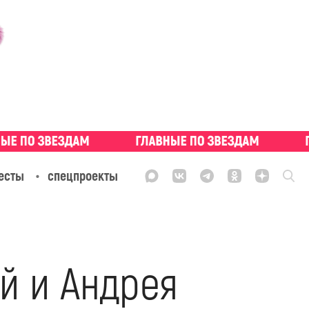
есты
спецпроекты
й и Андрея