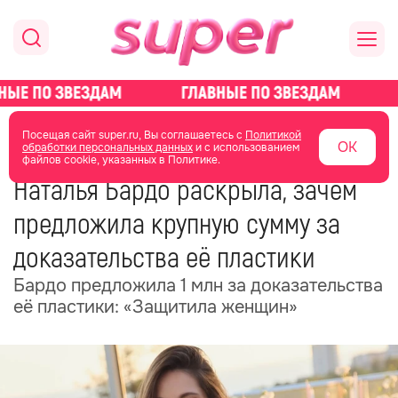
главная
новости о звездах
новости
Посещая сайт super.ru, Вы соглашаетесь с
Политикой
ОК
обработки персональных данных
и с использованием
файлов cookie, указанных в Политике.
10 ноября 2025
12:28
Наталья Бардо раскрыла, зачем
предложила крупную сумму за
доказательства её пластики
Бардо предложила 1 млн за доказательства
её пластики: «Защитила женщин»