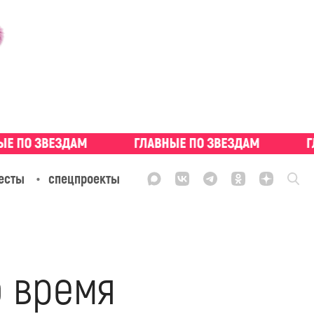
есты
спецпроекты
о время