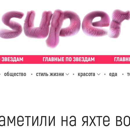
общество
стиль жизни
красота
еда
т
аметили на яхте в