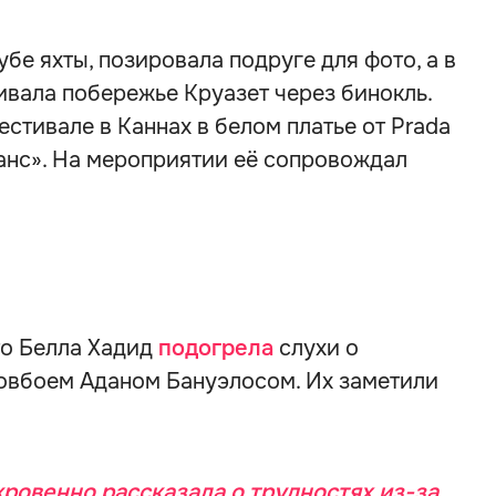
бе яхты, позировала подруге для фото, а в
ивала побережье Круазет через бинокль.
стивале в Каннах в белом платье от Prada
анс». На мероприятии её сопровождал
то Белла Хадид
подогрела
слухи о
овбоем Аданом Бануэлосом. Их заметили
кровенно рассказала о трудностях из-за