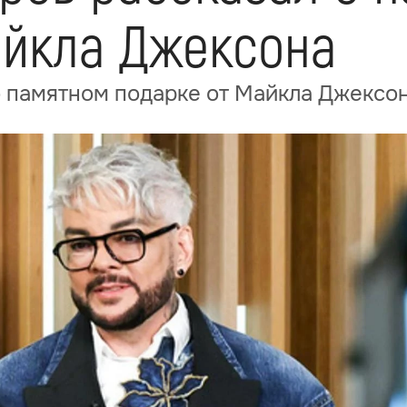
айкла Джексона
о памятном подарке от Майкла Джексо