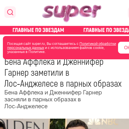
главная
новости о звездах
новости
Посещая сайт super.ru, Вы соглашаетесь с
Политикой обработки
О
персональных данных
и с использованием файлов cookie,
указанных в Политике.
25 мая
17:53
Бена Аффлека и Дженнифер
Гарнер заметили в
Лос‑Анджелесе в парных образах
Бена Аффлека и Дженнифер Гарнер
засняли в парных образах в
Лос‑Анджелесе