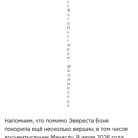
с
т.
Ф
о
т
о:
И
н
с
т
аг
р
а
м
*
@
vi
ct
or
ia
b
o
n
y
a
Напомним, что помимо Эвереста Боня
покорила ещё несколько вершин, в том числе
восьмитысячник Манаслу. В июле 2026 года