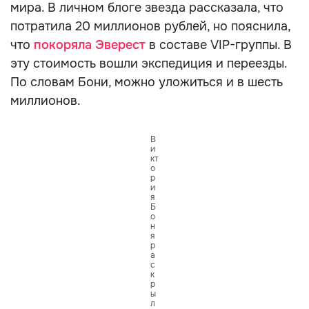
мира. В личном блоге звезда рассказала, что
потратила 20 миллионов рублей, но пояснила,
что
покоряла Эверест
в составе VIP-группы. В
эту стоимость вошли экспедиция и переезды.
По словам Бони, можно уложиться и в шесть
миллионов.
В
и
кт
о
р
и
я
Б
о
н
я
р
а
с
к
р
ы
л