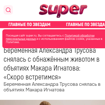
главная
новости о звездах
новости
Посещая сайт super.ru, Вы соглашаетесь с
Политикой обработки
персональных данных
и с использованием файлов cookie, указанных в
Политике.
06 июня 2025
18:31
Беременная Александра Трусова
снялась с обнажённым животом в
объятиях Макара Игнатова:
«Скоро встретимся»
Беременная Александра Трусова снялась в
объятиях Макара Игнатова