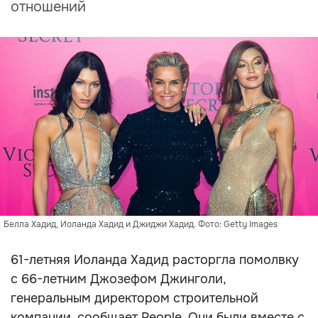
отношений
Белла Хадид, Иоланда Хадид и Джиджи Хадид. Фото: Getty Images
61-летняя Иоланда Хадид расторгла помолвку
с 66-летним Джозефом Джинголи,
генеральным директором строительной
компании, сообщает People. Они были вместе с