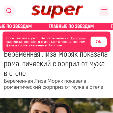
главная
новости о звездах
новости
Посещая сайт super.ru, Вы соглашаетесь с
Политикой
ОК
обработки персональных данных
и с использованием
файлов cookie, указанных в Политике.
19 июня
14:24
Беременная Лиза Моряк показала
романтический сюрприз от мужа
в отеле
Беременная Лиза Моряк показала
романтический сюрприз от мужа в отеле