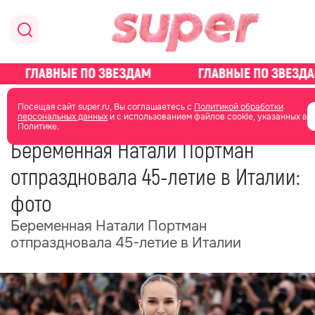
главная
новости о звездах
новости
Посещая сайт super.ru, Вы соглашаетесь с
Политикой обработки
персональных данных
и с использованием файлов cookie, указанных в
Политике.
22 июня
10:21
Беременная Натали Портман
отпраздновала 45-летие в Италии:
фото
Беременная Натали Портман
отпраздновала 45-летие в Италии