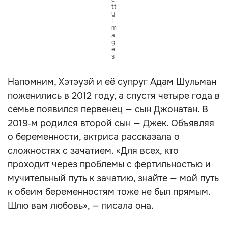
tt
y
I
m
a
g
e
s
Напомним, Хэтэуэй и её супруг Адам Шульман
поженились в 2012 году, а спустя четыре года в
семье появился первенец — сын Джонатан. В
2019‑м родился второй сын — Джек. Объявляя
о беременности, актриса рассказала о
сложностях с зачатием. «Для всех, кто
проходит через проблемы с фертильностью и
мучительный путь к зачатию, знайте — мой путь
к обеим беременностям тоже не был прямым.
Шлю вам любовь», — писала она.