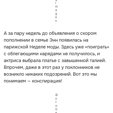
I
m
a
g
e
s
А за пару недель до объявления о скором
пополнении в семье Энн появилась на
парижской Неделе моды. Здесь уже «поиграть»
с облегающими нарядами не получилось, и
актриса выбрала платье с завышенной талией.
Впрочем, даже в этот раз у поклонников не
возникло никаких подозрений. Вот это мы
понимаем — конспирация!
Ф
о
т
о:
G
e