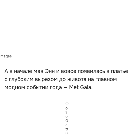
 Images
А в начале мая Энн и вовсе появилась в платье
с глубоким вырезом до живота на главном
модном событии года — Met Gala.
Ф
о
т
о:
G
e
tt
y