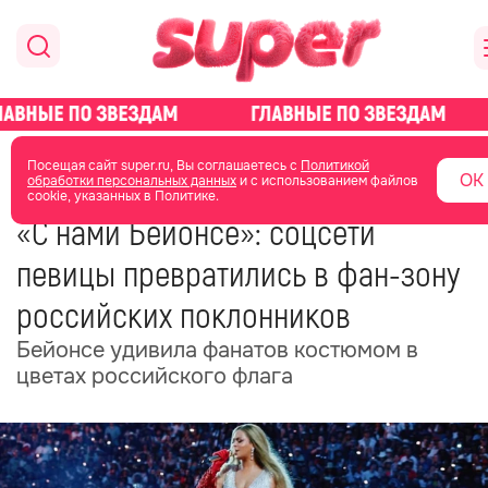
главная
новости о звездах
новости
Посещая сайт super.ru, Вы соглашаетесь с
Политикой
ОК
обработки персональных данных
и с использованием файлов
cookie, указанных в Политике.
08 июля 2025
12:05
«С нами Бейонсе»: соцсети
певицы превратились в фан-зону
российских поклонников
Бейонсе удивила фанатов костюмом в
цветах российского флага