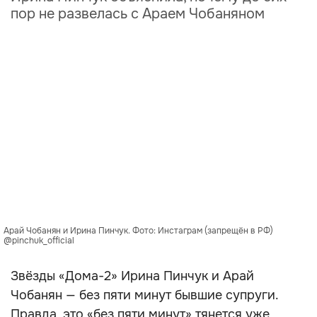
пор не развелась с Араем Чобаняном
Арай Чобанян и Ирина Пинчук. Фото: Инстаграм (запрещён в РФ)
@pinchuk_official
Звёзды «Дома-2» Ирина Пинчук и Арай
Чобанян — без пяти минут бывшие супруги.
Правда, это «без пяти минут» тянется уже