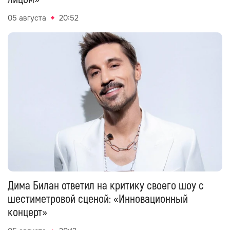
Лиза Моряк высмеяла Зендею: «С деревянным
лицом»
05 августа
20:52
Дима Билан ответил на критику своего шоу с
шестиметровой сценой: «Инновационный
концерт»