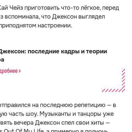
ай Чейз приготовить что-то лёгкое, перед
з вспоминала, что Джексон выглядел
 приподнятом настроении.
Джексон: последние кадры и теории
ра
одробнее
отправился на последнюю репетицию — в
ую часть шоу. Музыканты и танцоры уже
евять вечера Джексон спел свои хиты —
e's Out Of My Life, а примерно в полночь