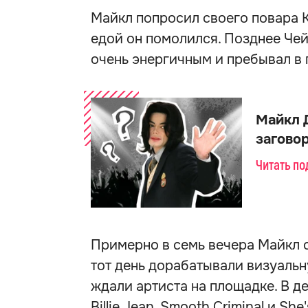
Майкл попросил своего повара К
едой он помолился. Позднее Чей
очень энергичным и пребывал в
Майкл 
загово
Читать п
Примерно в семь вечера Майкл 
тот день дорабатывали визуальн
ждали артиста на площадке. В д
Billie Jean, Smooth Criminal и Sh