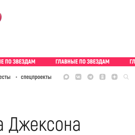
есты
спецпроекты
а Джексона