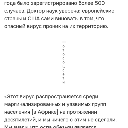
года было зарегистрировано более 500
случаев. Доктор наук уверена: европейские
страны и США сами виноваты в том, что
опасный вирус проник на их территорию.
Ф
о
т
о:
с
о
ц
с
е
т
и
«Этот вирус распространяется среди
маргинализированных и уязвимых групп
населения [в Африке] на протяжении
десятилетий, и мы ничего с этим не сделали.
Мы знали, что оспа обезьян является