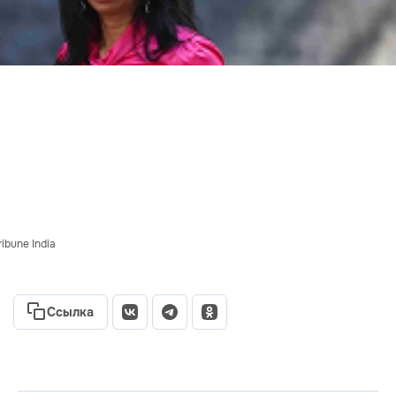
ibune India
Ссылка