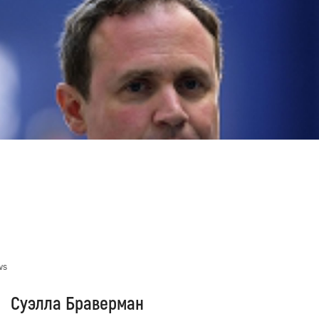
ws
Суэлла Браверман