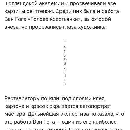
шотландской академии и просвечивали все
картины рентгеном. Среди них была и работа
Ван Гога «Голова крестьянки», за которой
внезапно прорезались глаза художника.
Ф
о
т
о
©
G
u
ar
di
a
n
Реставраторы поняли: под слоями клея,
картона и красок скрывается автопортрет
мастера. Дальнейшая экспертиза показала, что
эта работа Ван Гога — один из его наиболее
ранних портретных проб. Пять похожих картин