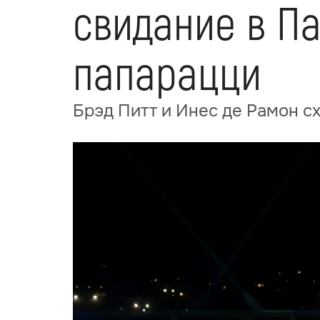
свидание в Па
папарацци
Брэд Питт и Инес де Рамон с