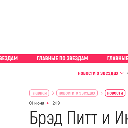
новости о звездах
главная
новости о звездах
новости
01 июня
12:19
Брэд Питт и И