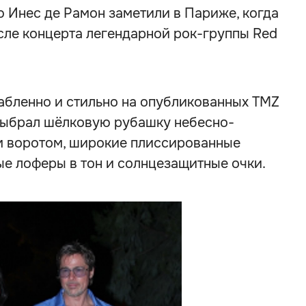
 Инес де Рамон заметили в Париже, когда
сле концерта легендарной рок-группы Red
абленно и стильно на опубликованных TMZ
 выбрал шёлковую рубашку небесно-
ым воротом, широкие плиссированные
ые лоферы в тон и солнцезащитные очки.