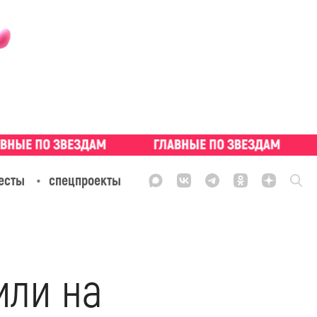
есты
спецпроекты
или на