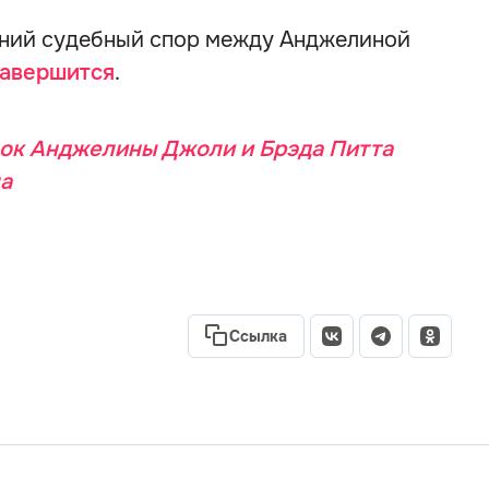
етний судебный спор между Анджелиной
авершится
.
ок Анджелины Джоли и Брэда Питта
ца
Ссылка