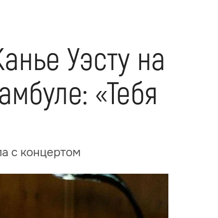
Канье Уэсту на
амбуле: «Тебя
ла с концертом