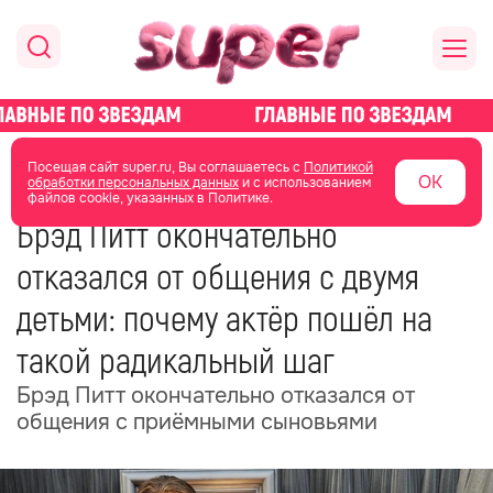
главная
новости о звездах
новости
Посещая сайт super.ru, Вы соглашаетесь с
Политикой
ОК
обработки персональных данных
и с использованием
файлов cookie, указанных в Политике.
12 июня 2025
13:10
Брэд Питт окончательно
отказался от общения с двумя
детьми: почему актёр пошёл на
такой радикальный шаг
Брэд Питт окончательно отказался от
общения с приёмными сыновьями