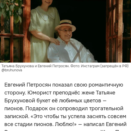
Татьяна Брухунова и Евгений Петросян. Фото: Инстаграм (запрещён в РФ)
@bruhunova
Евгений Петросян показал свою романтичную
сторону. Юморист преподнёс жене Татьяне
Брухуновой букет её любимых цветов —
пионов. Подарок он сопроводил трогательной
запиской. «Это чтобы ты успела заснять совсем
все стадии пионов. Люблю!» — написал Евгений