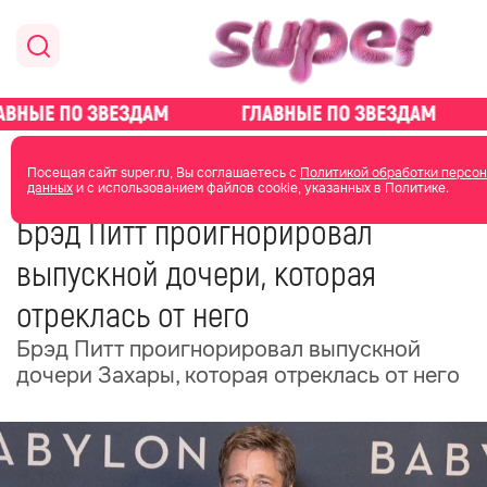
главная
новости о звездах
новости
Посещая сайт super.ru, Вы соглашаетесь с
Политикой обработки персо
данных
и с использованием файлов cookie, указанных в Политике.
20 мая
06:35
Брэд Питт проигнорировал
выпускной дочери, которая
отреклась от него
Брэд Питт проигнорировал выпускной
дочери Захары, которая отреклась от него