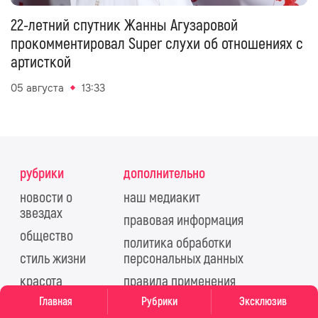
22-летний спутник Жанны Агузаровой
прокомментировал Super слухи об отношениях с
артисткой
05 августа
13:33
рубрики
дополнительно
новости о
наш медиакит
звездах
правовая информация
общество
политика обработки
стиль жизни
персональных данных
красота
правила применения
рекомендательных
Главная
Рубрики
Эксклюзив
еда
технологий