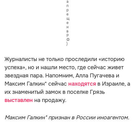
а
п
р
е
щ
е
н
в
Р
Ф
)
Журналисты не только проследили «историю
успеха», но и нашли место, где сейчас живет
звездная пара. Напомним, Алла Пугачева и
Максим Галкин* сейчас
находятся
в Израиле, а
их знаменитый замок в поселке Грязь
выставлен
на продажу.
Максим Галкин* признан в России иноагентом.